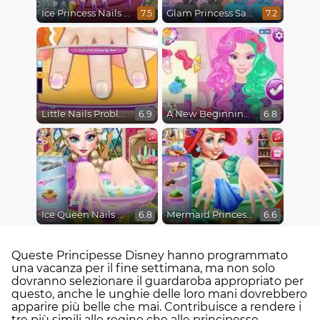
Ice Princess Nails Spa
Glam Princess Salon
7.5
7.2
Little Nails Problems
A New Beginning, From Sad to Fab
6.9
6.8
Ice Queen Nails Spa
Mermaid Princess Nails Spa
6.8
6.6
Queste Principesse Disney hanno programmato
una vacanza per il fine settimana, ma non solo
dovranno selezionare il guardaroba appropriato per
questo, anche le unghie delle loro mani dovrebbero
apparire più belle che mai. Contribuisce a rendere i
tre più simili alle regine che alle principesse.