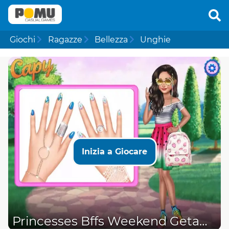
Giochi
Ragazze
Bellezza
Unghie
Inizia a Giocare
Princesses Bffs Weekend Getaway