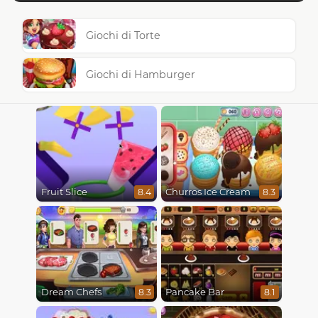
Giochi di Torte
Giochi di Hamburger
Fruit Slice
Churros Ice Cream
8.4
8.3
Dream Chefs
Pancake Bar
8.3
8.1