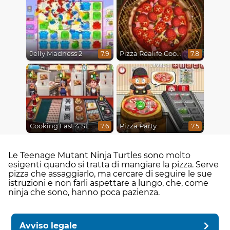
Jelly Madness 2
Pizza Realife Cooking
7.9
7.8
Cooking Fast 4 Steak
Pizza Party
7.6
7.5
Le Teenage Mutant Ninja Turtles sono molto
esigenti quando si tratta di mangiare la pizza. Serve
pizza che assaggiarlo, ma cercare di seguire le sue
istruzioni e non farli aspettare a lungo, che, come
ninja che sono, hanno poca pazienza.
Avviso legale