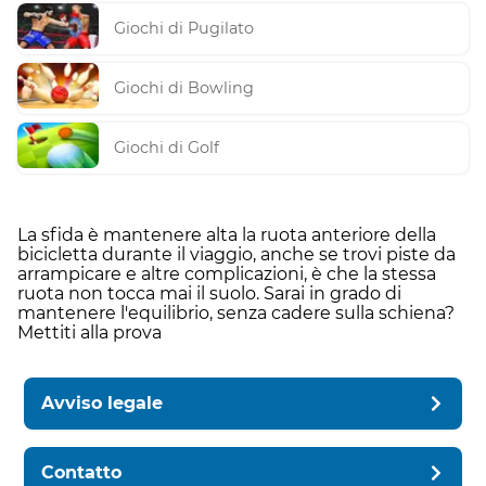
Giochi di Pugilato
Giochi di Bowling
Giochi di Golf
La sfida è mantenere alta la ruota anteriore della
bicicletta durante il viaggio, anche se trovi piste da
arrampicare e altre complicazioni, è che la stessa
ruota non tocca mai il suolo. Sarai in grado di
mantenere l'equilibrio, senza cadere sulla schiena?
Mettiti alla prova
Avviso legale
Contatto