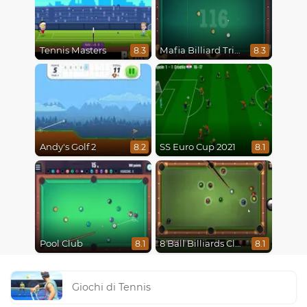
Tennis Masters
Mafia Billiard Tricks
8.3
8.3
Andy's Golf 2
SS Euro Cup 2021
8.2
8.1
Pool Club
8 Ball Billiards Classic
8.1
8.1
Giochi di Tennis