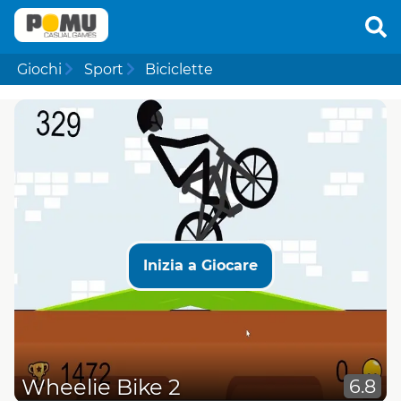
Giochi
Sport
Biciclette
Inizia a Giocare
Wheelie Bike 2
6.8