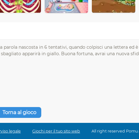
a parola nascosta in 6 tentativi, quando colpisci una lettera ed è
o sbagliato apparirà in giallo. Buona fortuna, avrai una nuova sfi
Torna al gioco
viso legale
Giochi per il tuo sito web
All right reserved Pomu.