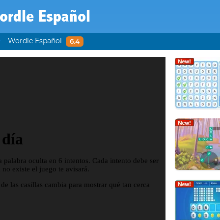
ordle Español
Wordle Español
6.4