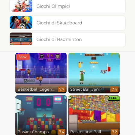
Giochi Olimpici
Giochi di Skateboard
Giochi di Badminton
Basketball Legends 2020
Street Ball Jam
7.7
7.4
Basket Champs
Basket and Ball
7.4
7.2