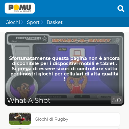
Giochi
Sport
Basket
Sfortunatamente questa pagina non è ancora
disponibile per i dispositivi mobili e tablet .
Si prega di essere sicuri di controllare sotto
per i nostri giochi per cellulari di alta qualità
!
What A Shot
5.0
Giochi di Rugby