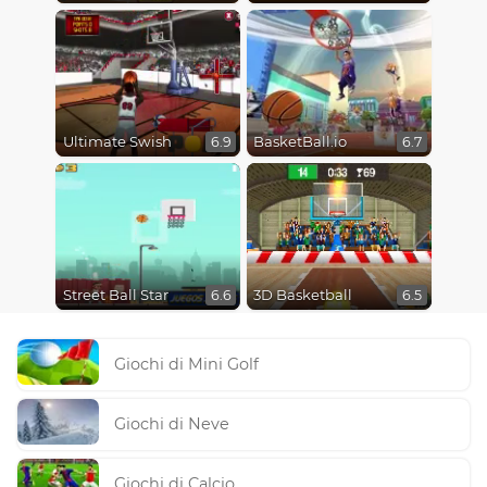
Ultimate Swish
BasketBall.io
6.9
6.7
Street Ball Star
3D Basketball
6.6
6.5
Giochi di Mini Golf
Giochi di Neve
Giochi di Calcio