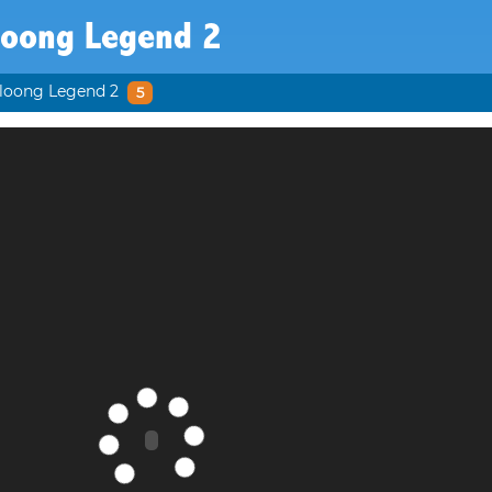
loong Legend 2
loong Legend 2
5