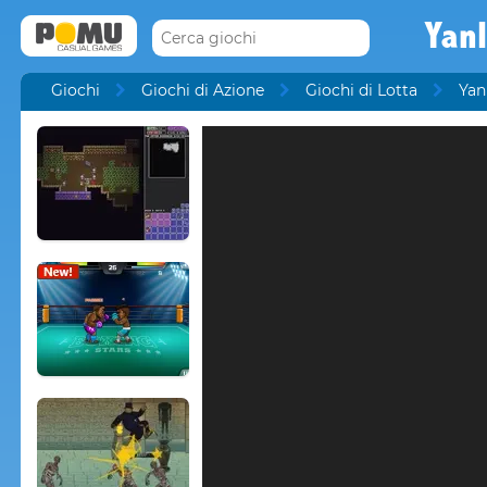
Yan
Giochi
Giochi di Azione
Giochi di Lotta
Yan