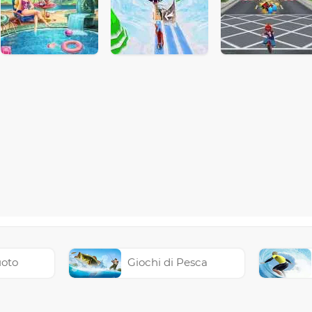
uoto
Giochi di Pesca