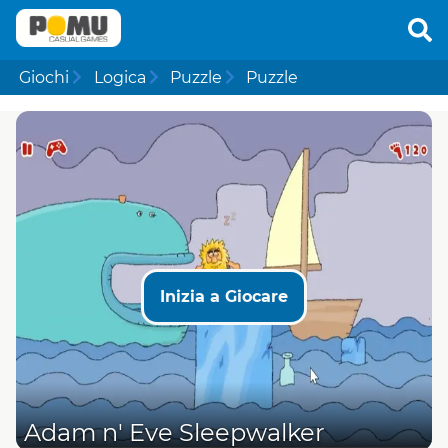
Giochi
Logica
Puzzle
Puzzle
Inizia a Giocare
Adam n' Eve Sleepwalker