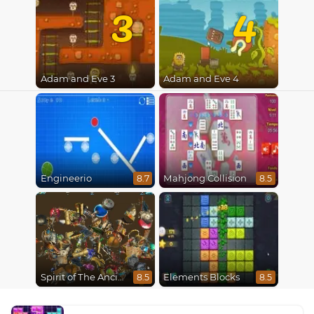
3
4
Adam and Eve 3
Adam and Eve 4
Engineerio
Mahjong Collision
8.7
8.5
Spirit of The Ancient Forest
Elements Blocks
8.5
8.5