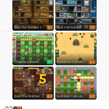
Bob the Robber 3
Bob the Robber 4 Season 3 : Japan
8.1
7.6
Chaotic Garden
Battalion Commander
9.1
8.4
5
Bob The Robber 5 The Temple Adventure
Bomber Friends
8.3
8.3