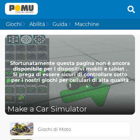
Giochi
Abilità
Guida
Macchine
Sfortunatamente questa pagina non è ancora
disponibile per i dispositivi mobili e tablet .
Si prega di essere sicuri di controllare sotto
per i nostri giochi per cellulari di alta qualità
!
Make a Car Simulator
Giochi di Moto