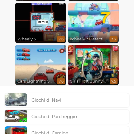
7
Wheely 3
Wheely 7 Detective
7.6
7.6
Cars Lightning Speed
Girls Fix It Bunny Car
7.6
7.5
Giochi di Navi
Giochi di Parcheggio
Giochi di Camion