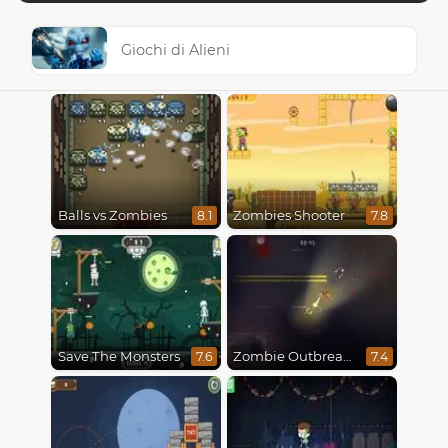
Giochi di Alieni
Balls vs Zombies
Zombies Shooter
8.1
7.8
Save The Monsters
Zombie Outbreak Arena
7.6
7.4