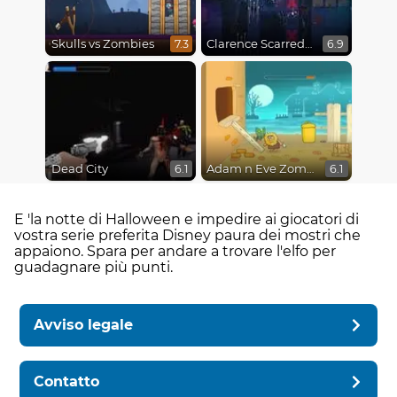
Skulls vs Zombies
Clarence Scarred Silly
7.3
6.9
Dead City
Adam n Eve Zombies
6.1
6.1
E 'la notte di Halloween e impedire ai giocatori di
vostra serie preferita Disney paura dei mostri che
appaiono. Spara per andare a trovare l'elfo per
guadagnare più punti.
Avviso legale
Contatto