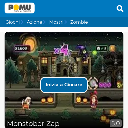
Giochi
Azione
Mostri
Zombie
Inizia a Giocare
Monstober Zap
5.0