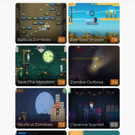
Balls vs Zombies
Zombies Shooter
8.1
7.8
Save The Monsters
Zombie Outbreak Arena
7.6
7.4
Skulls vs Zombies
Clarence Scarred Silly
7.3
6.9