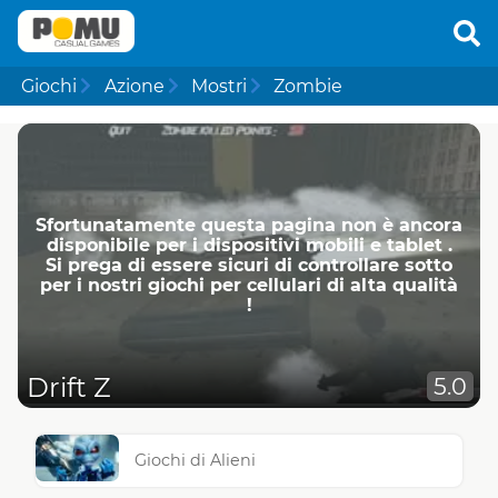
Giochi
Azione
Mostri
Zombie
Sfortunatamente questa pagina non è ancora
disponibile per i dispositivi mobili e tablet .
Si prega di essere sicuri di controllare sotto
per i nostri giochi per cellulari di alta qualità
!
Drift Z
5.0
Giochi di Alieni