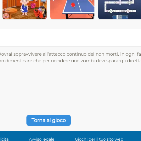
vrai sopravvivere all'attacco continuo dei non morti. In ogni fa
on dimenticare che per uccidere uno zombi devi sparargli direttam
Torna al gioco
icità
Avviso legale
Giochi per il tuo sito web