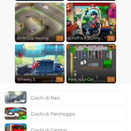
Drift Cup Racing
Girls Fix It Bunny Car
7.7
7.6
Wheely 3
Park Your Car
7.6
7.4
Giochi di Navi
Giochi di Parcheggio
Giochi di Camion