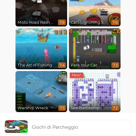
Moto Road Rash 3D
Cars Lightning Speed
7.6
7.6
The Art of Fishing
Park Your Car
7.4
7.3
Warship Wreck
Sea Battleship
7.3
7.2
Giochi di Parcheggio